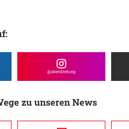
f:
@abendzeitung
 Wege zu unseren News