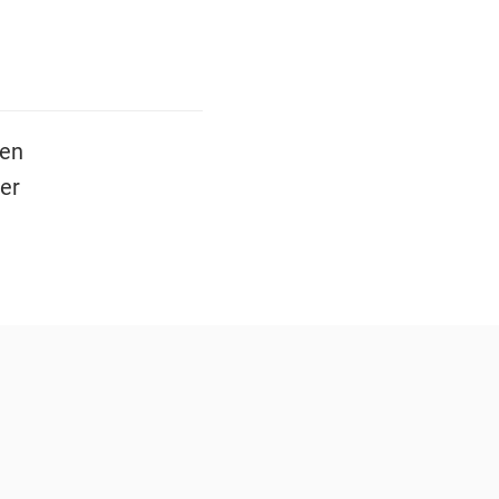
den
er