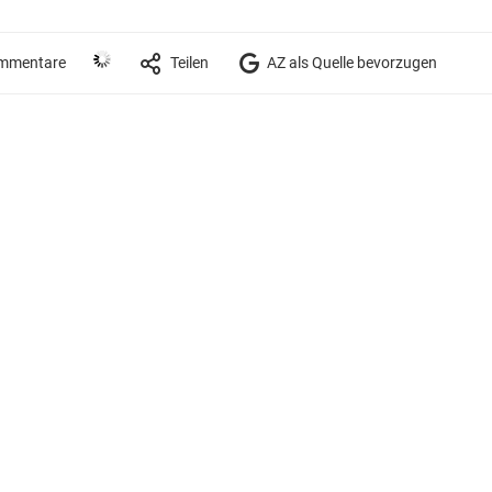
mmentare
Teilen
AZ als Quelle bevorzugen