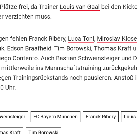
Plätze frei, da Trainer
Louis van Gaal
bei den Kicke
er verzichten muss.
en fehlen Franck Ribéry,
Luca Toni
,
Miroslav Klose
, Edson Braafheid,
Tim Borowski
,
Thomas Kraft
u
iego Contento. Auch
Bastian Schweinsteiger
und D
 mittlerweile ins Mannschaftstraining zurückgekehr
en Trainingsrückstands noch pausieren. Anstoß i
0 Uhr.
weinsteiger
FC Bayern München
Franck Ribéry
Louis
mas Kraft
Tim Borowski