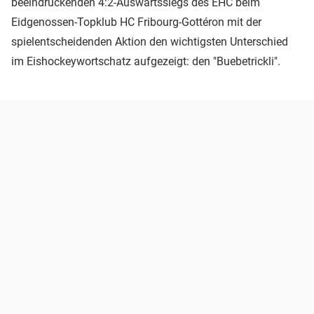
beeindruckenden 4:2-Auswärtssiegs des EHC beim
Eidgenossen-Topklub HC Fribourg-Gottéron mit der
spielentscheidenden Aktion den wichtigsten Unterschied
im Eishockeywortschatz aufgezeigt: den "Buebetrickli".