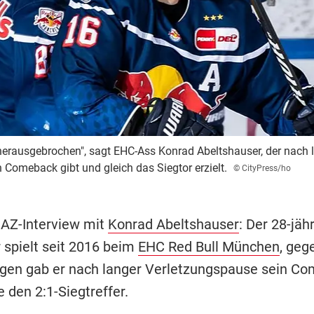
r herausgebrochen", sagt EHC-Ass Konrad Abeltshauser, der nach
Comeback gibt und gleich das Siegtor erzielt.
© CityPress/ho
 AZ-Interview mit
Konrad Abeltshauser
: Der 28-jäh
 spielt seit 2016 beim
EHC Red Bull München
, geg
en gab er nach langer Verletzungspause sein Co
e den 2:1-Siegtreffer.