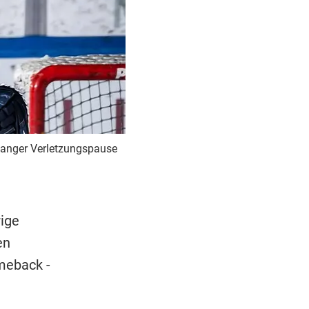
 langer Verletzungspause
rige
en
meback -