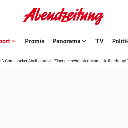
port
Promis
Panorama
TV
Politi
HC-Comebacker Abeltshauser: "Einer der schönsten Momente überhaupt"