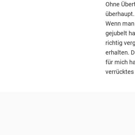
Ohne Übert
überhaupt. 
Wenn man s
gejubelt h
richtig ve
erhalten. D
für mich ha
verrücktes 