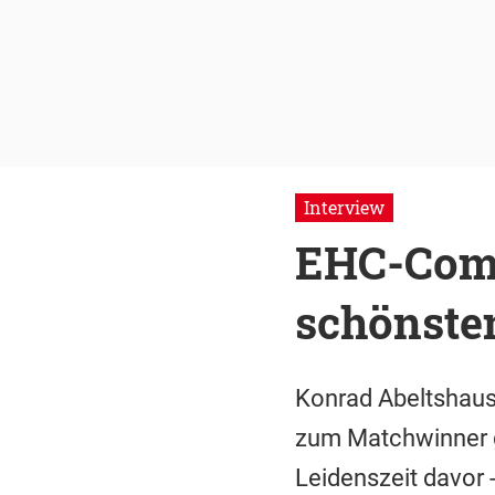
Interview
EHC-Come
schönste
Konrad Abeltshaus
zum Matchwinner ge
Leidenszeit davor -