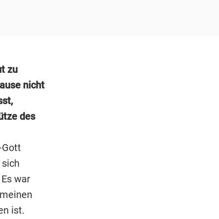
t zu
ause nicht
st,
ütze des
-Gott
 sich
 Es war
r meinen
n ist.