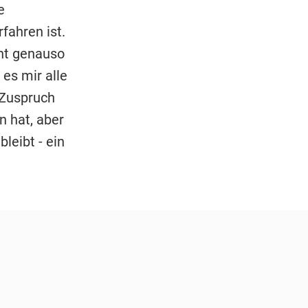
e
fahren ist.
cht genauso
es mir alle
 Zuspruch
n hat, aber
leibt - ein