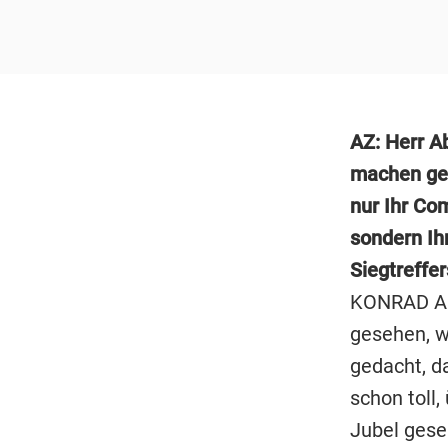
AZ: Herr A
machen geh
nur Ihr Co
sondern Ih
Siegtreffe
KONRAD ABE
gesehen, w
gedacht, da
schon toll
Jubel geseh