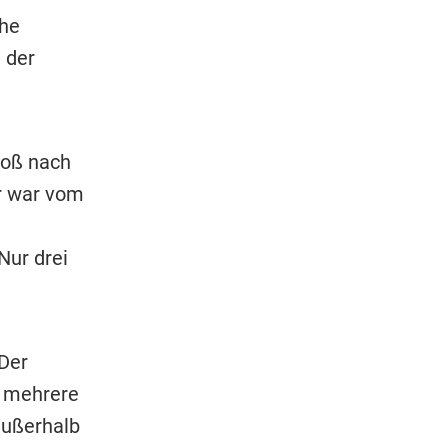
che
 der
toß nach
er war vom
Nur drei
 Der
ß mehrere
 außerhalb