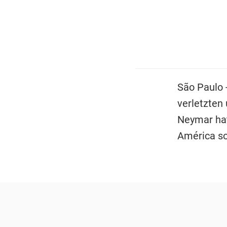
São Paulo 
verletzten
Neymar hat
América so