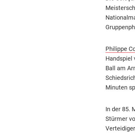
Meisterscha
Nationalma
Gruppenph
Philippe C
Handspiel 
Ball am Ar
Schiedsrich
Minuten sp
In der 85.
Stürmer vo
Verteidiger