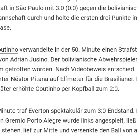
ft in São Paulo mit 3:0 (0:0) gegen die bolivianis
nnschaft durch und holte die ersten drei Punkte in
ase.
outinho
verwandelte in der 50. Minute einen Strafs
von Adrian Jusino. Der bolivianische Abwehrspiel
m getroffen worden. Nach Videobeweis entschied
ter Néstor Pitana auf Elfmeter für die Brasilianer. 
äter erhöhte Coutinho per Kopfball zum 2:0.
 Minute traf Everton spektakulär zum 3:0-Endstand.
n Gremio Porto Alegre wurde links angespielt, lie
 stehen, lief zur Mitte und versenkte den Ball von