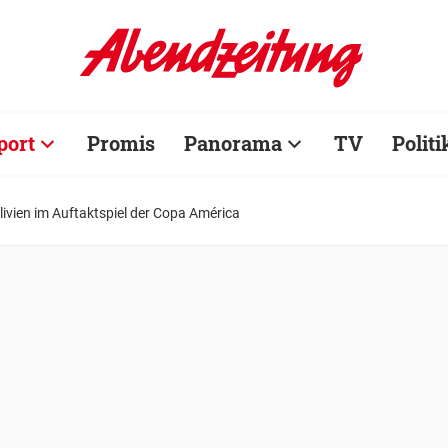
port
Promis
Panorama
TV
Politi
olivien im Auftaktspiel der Copa América