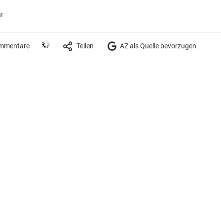
hr
mmentare
Teilen
AZ als Quelle bevorzugen