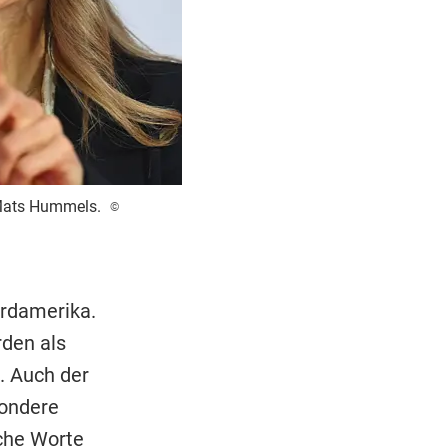
 Mats Hummels.
©
ordamerika.
den als
. Auch der
sondere
iche Worte