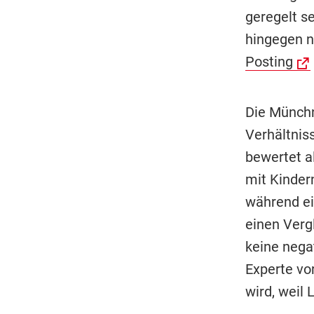
geregelt s
hingegen n
Posting
Die Münchn
Verhältnis
bewertet al
mit Kindern
während ei
einen Verg
keine nega
Experte vo
wird, weil L