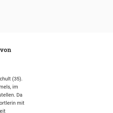
 von
hult (35).
mels, im
tellen. Da
rtlerin mit
eit