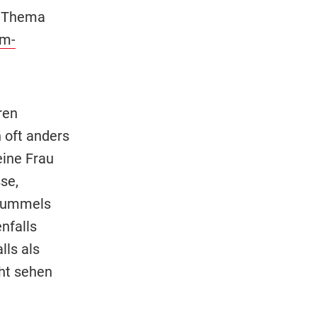
s Thema
am-
ren
 oft anders
eine Frau
se,
 Hummels
nfalls
lls als
ht sehen