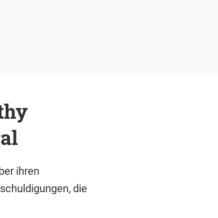
thy
al
ber ihren
nschuldigungen, die