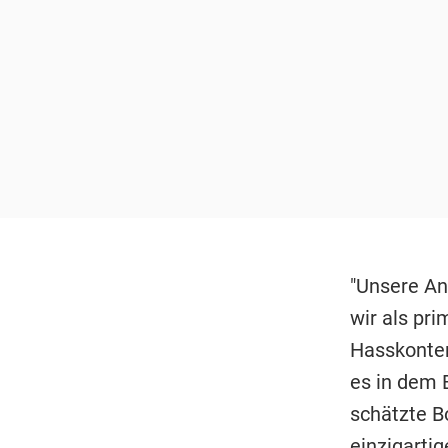
"Unsere An
wir als pr
Hasskonten
es in dem 
schätzte Bo
einzigartig