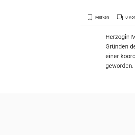
Merken
0
Ko
Herzogin M
Gründen der
einer koor
geworden.