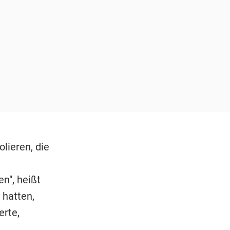
lieren, die
n", heißt
 hatten,
erte,
.