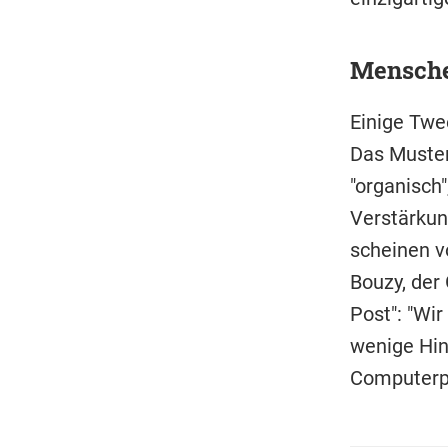
Mensche
Einige Twe
Das Muster
"organisch"
Verstärkun
scheinen v
Bouzy, der
Post": "Wi
wenige Hin
Computerpr