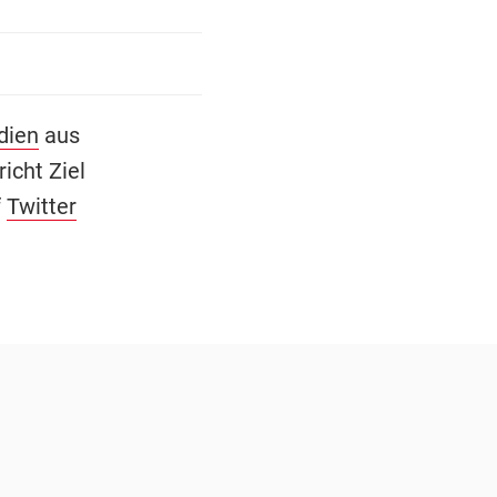
dien
aus
icht Ziel
f
Twitter