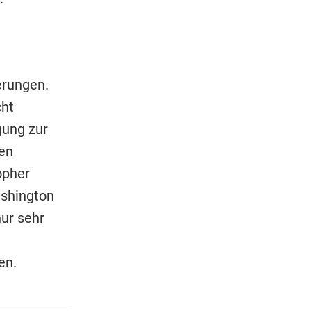
rungen.
cht
gung zur
en
opher
ashington
ur sehr
en.