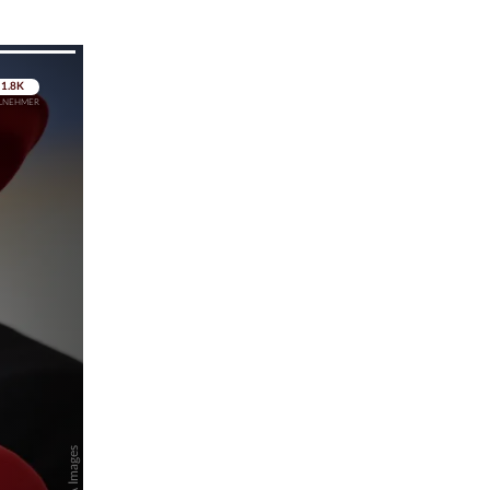
pringen
pringen