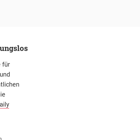
bungslos
 für
 und
ntlichen
ie
aily
n