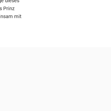
ge dieses
s Prinz
einsam mit