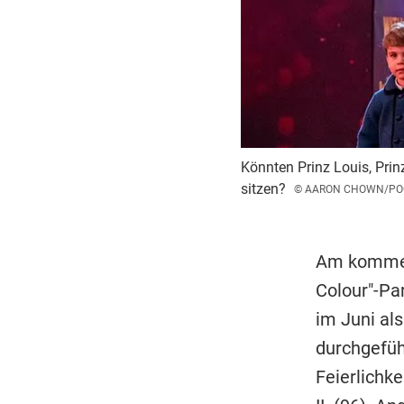
Könnten Prinz Louis, Prin
sitzen?
© AARON CHOWN/POOL
Am kommend
Colour"-Par
im Juni al
durchgefüh
Feierlichk