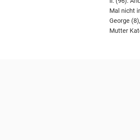
II. (96). A
Mal nicht i
George (8)
Mutter Kate