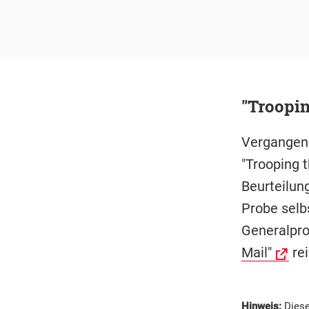
"Troopin
Vergangene
"Trooping t
Beurteilung
Probe selbs
Generalpro
Mail"
rei
Hinweis:
Diese