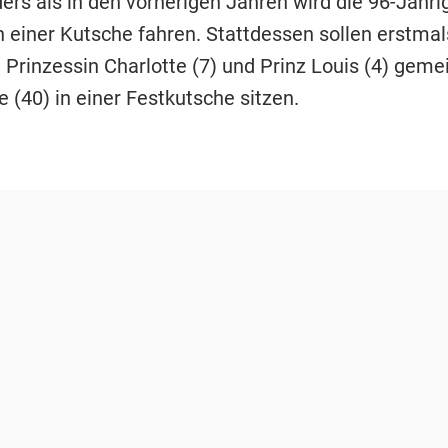
nders als in den vorherigen Jahren wird die 96-Jähri
n einer Kutsche fahren. Stattdessen sollen erstmal
, Prinzessin Charlotte (7) und Prinz Louis (4) gem
 (40) in einer Festkutsche sitzen.