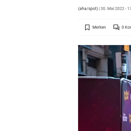
(aha/spot)
|
30. Mai 2022 - 1
Merken
0
Ko