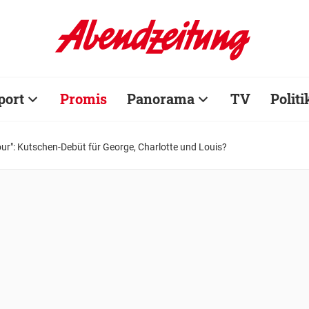
port
Promis
Panorama
TV
Politi
our": Kutschen-Debüt für George, Charlotte und Louis?