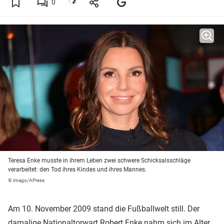
0
Teresa Enke musste in ihrem Leben zwei schwere Schicksalsschläge
verarbeitet: den Tod ihres Kindes und ihres Mannes.
© imago/APress
Am 10. November 2009 stand die Fußballwelt still. Der
damalige Nationaltorwart
Robert Enke
nahm sich im Alter