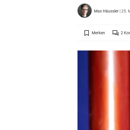
Max Häussler
|
25. 
Merken
2
Ko