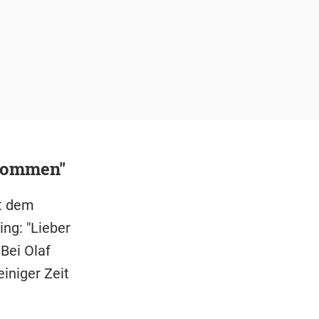
lkommen"
it dem
ing: "Lieber
 Bei Olaf
einiger Zeit