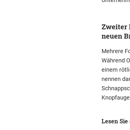
Unternehme
Zweiter 
neuen B
Mehrere Fo
Während Ol
einem rötl
nennen dar
Schnappsch
Knopfaugen
Lesen Sie