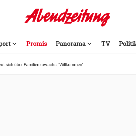
port
Promis
Panorama
TV
Politi
eut sich über Familienzuwachs: "Willkommen"