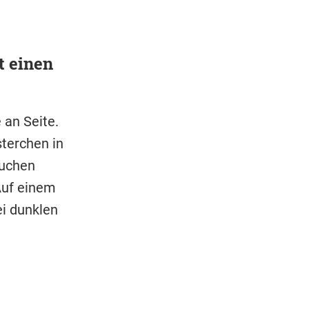
t einen
 an Seite.
terchen in
auchen
Auf einem
i dunklen