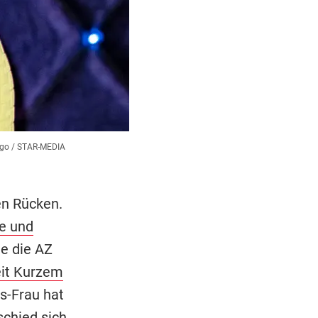
go / STAR-MEDIA
en Rücken.
e und
ie die AZ
seit Kurzem
s-Frau hat
schied sich