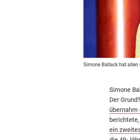
Simone Ballack hat allen 
Simone Bal
Der Grund?
übernahm d
berichtete,
ein zweite
die 49-Jäh