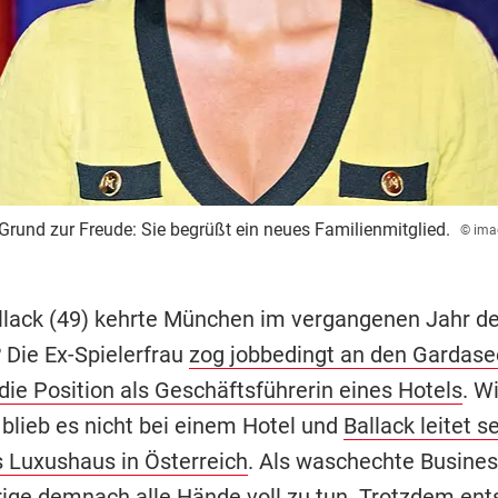
Grund zur Freude: Sie begrüßt ein neues Familienmitglied.
© ima
lack (49) kehrte München im vergangenen Jahr d
 Die Ex-Spielerfrau
zog jobbedingt an den Gardase
ie Position als Geschäftsführerin eines Hotels
. W
 blieb es nicht bei einem Hotel und
Ballack leitet 
s Luxushaus in Österreich
. Als waschechte Busines
rige demnach alle Hände voll zu tun. Trotzdem ent