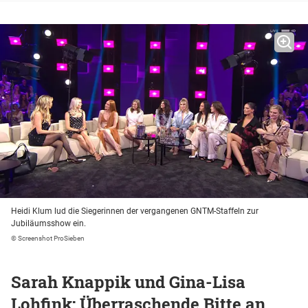
Heidi Klum lud die Siegerinnen der vergangenen GNTM-Staffeln zur
Jubiläumsshow ein.
© Screenshot ProSieben
Sarah Knappik und Gina-Lisa
Lohfink: Überraschende Bitte an