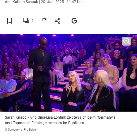
Ann-Kathrin Schaub
|
20. Juni 2025 - 11:47 Uhr
1
Sarah Knappik und Gina-Lisa Lohfink zeigten sich beim "Germany's
next Topmodel"-Finale gemeinsam im Publikum.
© Screenshot ProSieben