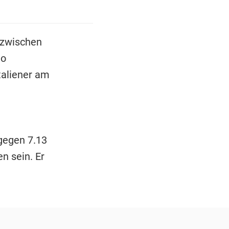
 zwischen
to
taliener am
gegen 7.13
n sein. Er