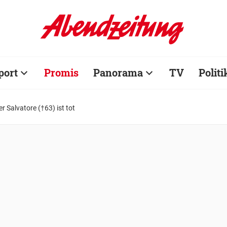
port
Promis
Panorama
TV
Politi
 Salvatore (†63) ist tot