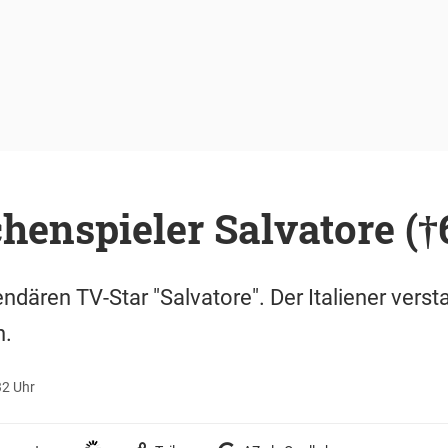
enspieler Salvatore (†63
ndären TV-Star "Salvatore". Der Italiener ver
n.
32 Uhr