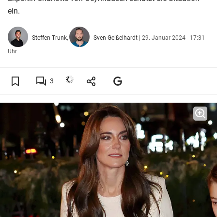
ein.
Steffen Trunk,
Sven Geißelhardt
|
29. Januar 2024 - 17:31
Uhr
3