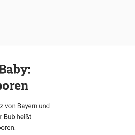
 Baby:
boren
nz von Bayern und
r Bub heißt
boren.