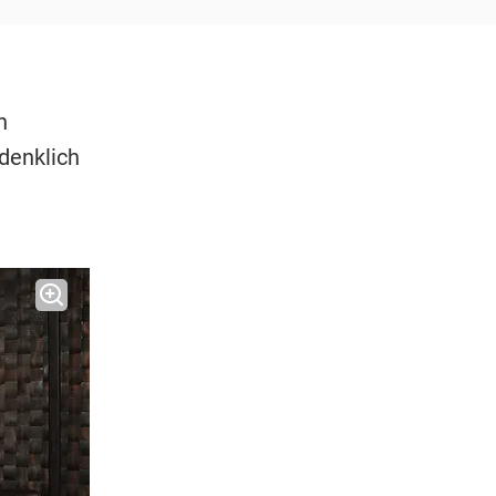
n
denklich