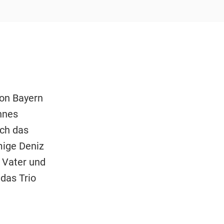
on Bayern
hnes
ich das
mige Deniz
 Vater und
das Trio