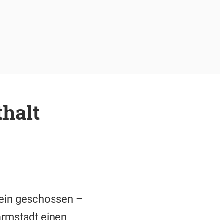
thalt
 Bein geschossen –
Darmstadt einen