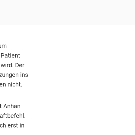
kum
 Patient
wird. Der
zungen ins
n nicht.
ut Anhan
aftbefehl.
h erst in