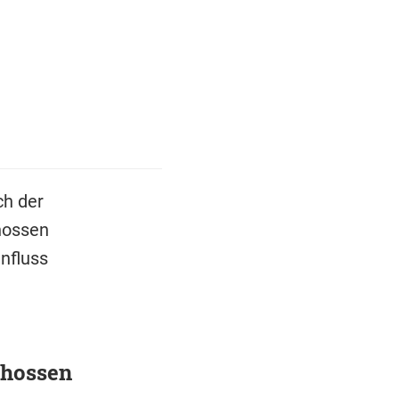
ch der
hossen
influss
chossen