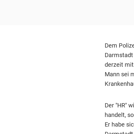
Dem Polize
Darmstadt 
derzeit mi
Mann sei m
Krankenhau
Der "HR" w
handelt, s
Er habe si
Darmstadt 