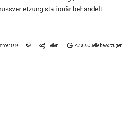
ussverletzung stationär behandelt.
mmentare
Teilen
AZ als Quelle bevorzugen