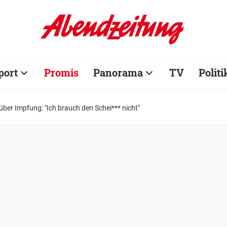
port
Promis
Panorama
TV
Politi
ber Impfung: "Ich brauch den Schei*** nicht"