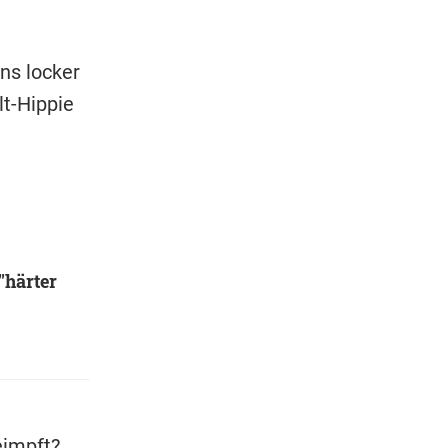
ans locker
t-Hippie
"härter
eimpft?