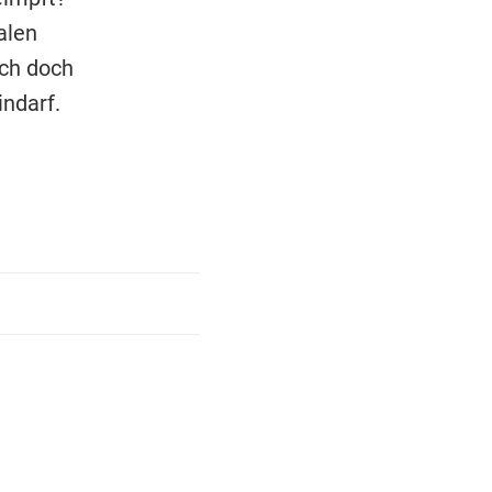
alen
uch doch
indarf.