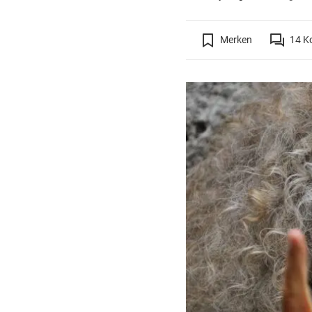
Merken
14
K