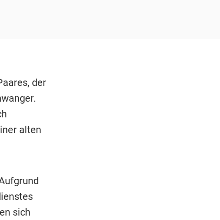
aares, der
chwanger.
ch
iner alten
 Aufgrund
ienstes
en sich