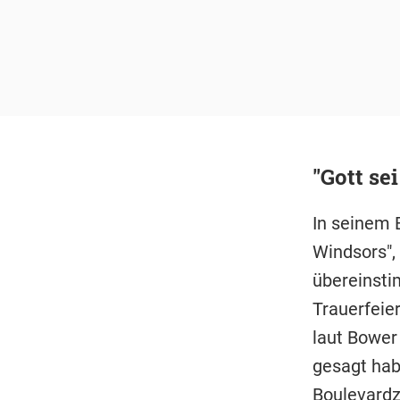
"Gott s
In seinem 
Windsors", 
übereinsti
Trauerfeier
laut Bower
gesagt hab
Boulevardz