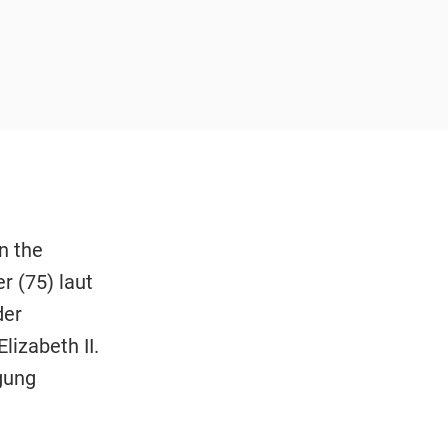
n the
r (75) laut
der
lizabeth II.
gung