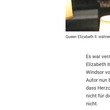
Queen Elizabeth II. währen
Es war ver
Elizabeth I
Windsor v
Autor nun 
dass Herzog
nicht für d
nicht.