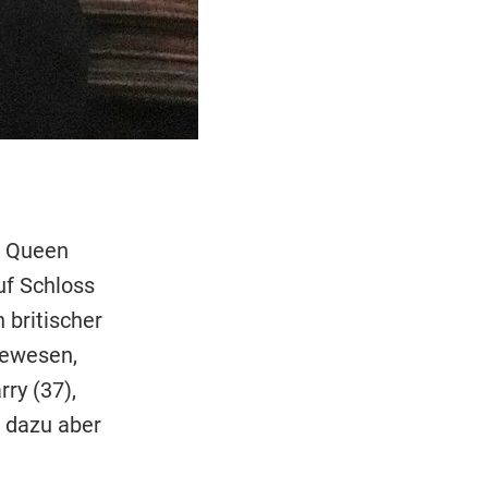
n Queen
uf Schloss
 britischer
gewesen,
ry (37),
h dazu aber