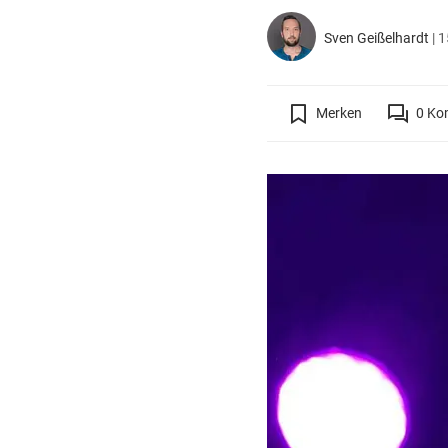
Sven Geißelhardt
|
1
Merken
0
Ko