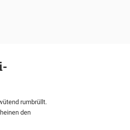
i-
wütend rumbrüllt.
cheinen den