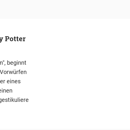
y Potter
n", beginnt
 Vorwürfen
er eines
keinen
gestikuliere