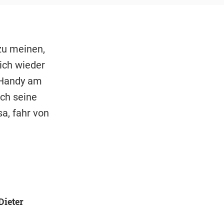
zu meinen,
mich wieder
n Handy am
och seine
a, fahr von
ieter