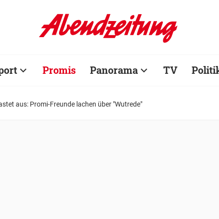
port
Promis
Panorama
TV
Politi
astet aus: Promi-Freunde lachen über "Wutrede"