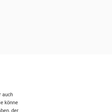
r auch
ie könne
aben, der