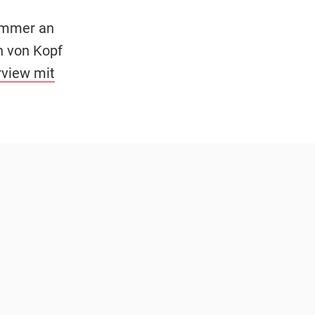
immer an
n von Kopf
rview mit