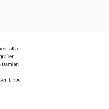
cht allzu
 großen
hn Damian
ßen Liebe