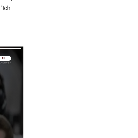
"Ich
pringen