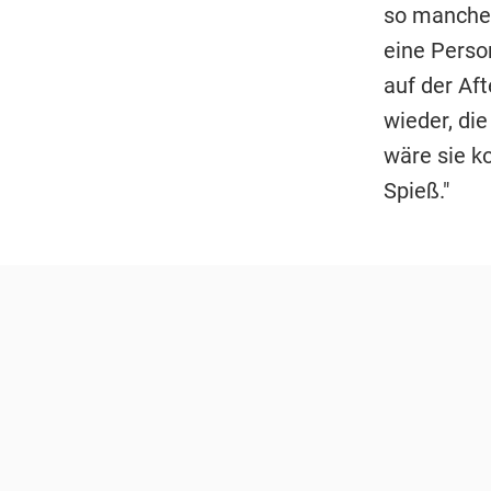
so manches
eine Person
auf der Af
wieder, die
wäre sie k
Spieß."