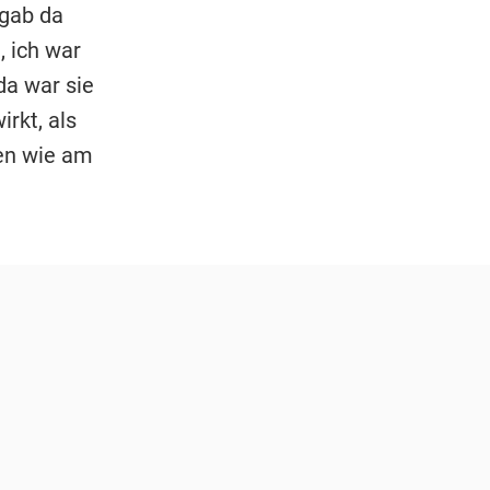
 gab da
, ich war
da war sie
irkt, als
ien wie am