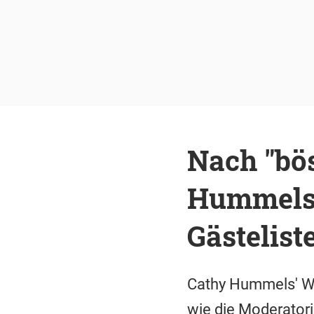
Nach "bös
Hummels 
Gästelist
Cathy Hummels' Wi
wie die Moderatori