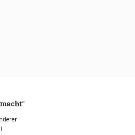
emacht"
nderer
l