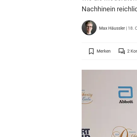
Nachhinein reichl
Max Häussler
|
18. 
Merken
2
Ko