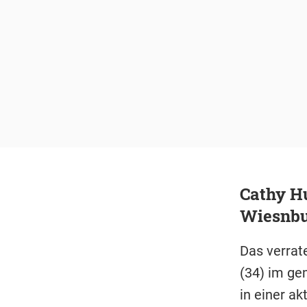
Cathy H
Wiesnb
Das verra
(34) im ge
in einer a