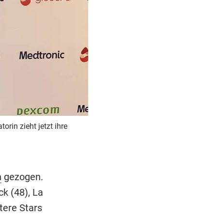
in zieht jetzt ihre
n
gezogen.
k (48), La
tere Stars