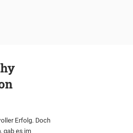
thy
on
ller Erfolg. Doch
, gab es im