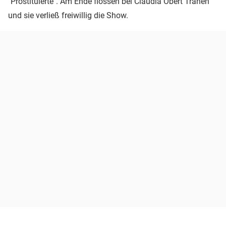
"Prostituierte". Am Ende flossen bei Claudia Obert Tränen
und sie verließ freiwillig die Show.