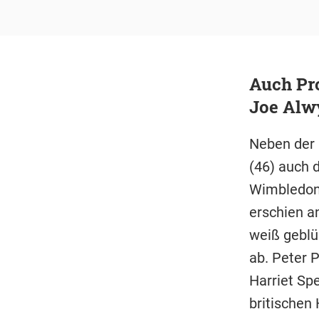
Auch Pro
Joe Alw
Neben der 
(46) auch d
Wimbledo
erschien a
weiß geblü
ab. Peter 
Harriet Spe
britischen