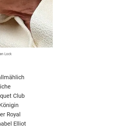
en Lock
allmählich
iche
quet Club
Königin
er Royal
bel Elliot