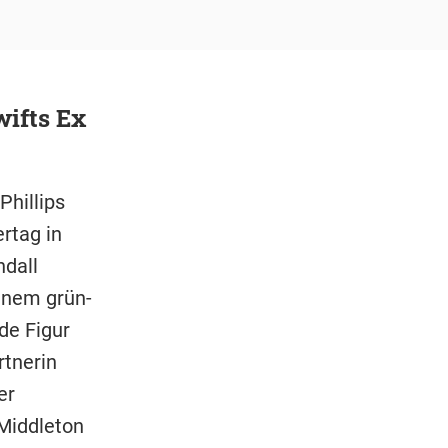
wifts Ex
Phillips
rtag in
ndall
einem grün-
de Figur
rtnerin
er
 Middleton