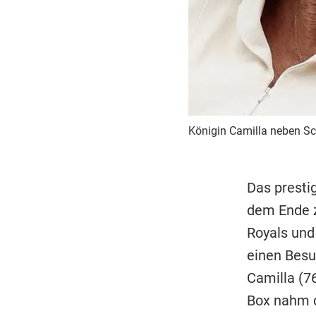
Königin Camilla neben Sc
Das presti
dem Ende z
Royals und
einen Besu
Camilla (76
Box nahm d