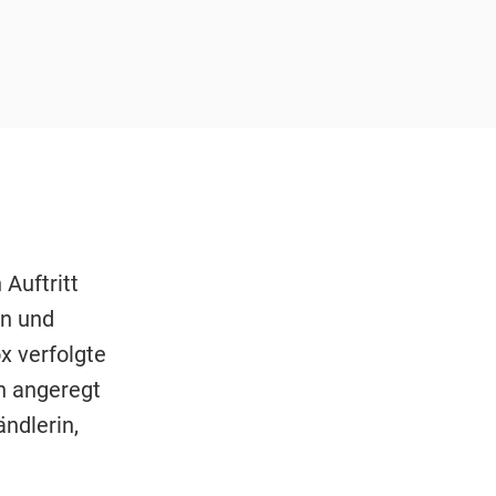
 Auftritt
en und
x verfolgte
h angeregt
ndlerin,