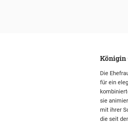
Königin
Die Ehefrau
für ein el
kombiniert
sie animie
mit ihrer S
die seit d