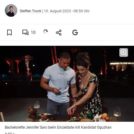
Steffen Trunk
|
10. August 2023 - 08:50 Uhr
10
Bachelorette Jennifer Saro beim Einzeldate mit Kandidat Oguzhan
© RTL+