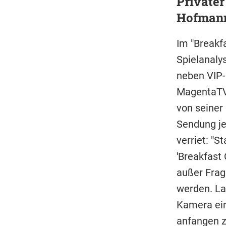
Private
Hofmann
Im "Breakf
Spielanaly
neben VIP-
MagentaTV 
von seiner 
Sendung je
verriet: "
'Breakfast 
außer Frag
werden. La
Kamera ein
anfangen z