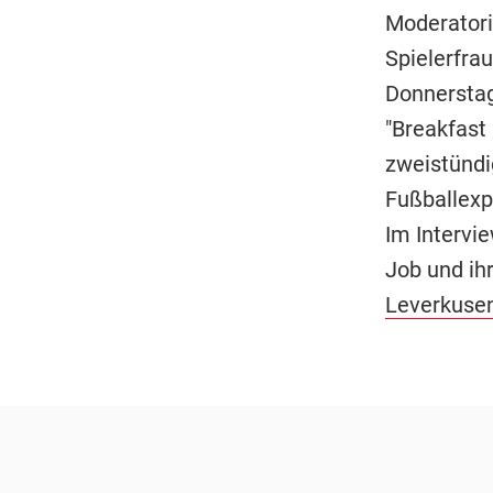
Moderatori
Spielerfra
Donnerstag
"Breakfast
zweistündi
Fußballexp
Im Intervi
Job und ih
Leverkuse