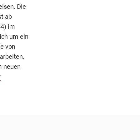
isen. Die
st ab
4) im
ich um ein
fe von
arbeiten.
m neuen
r