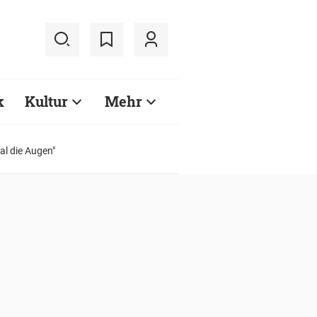
k
Kultur
Mehr
l die Augen"