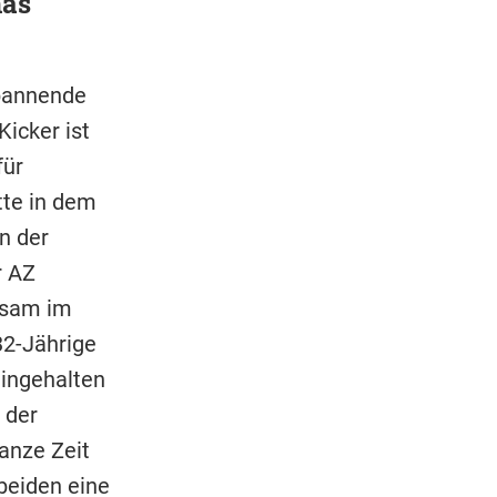
nas
spannende
icker ist
für
tte in dem
in der
r AZ
insam im
 32-Jährige
eingehalten
 der
anze Zeit
beiden eine