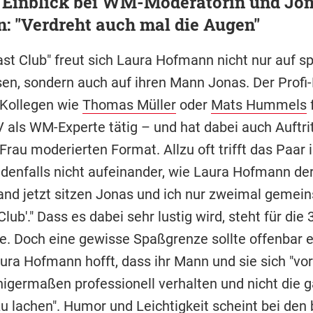
r Einblick bei WM-Moderatorin und Jo
: "Verdreht auch mal die Augen"
ast Club" freut sich Laura Hofmann nicht nur auf 
sen, sondern auch auf ihren Mann Jonas. Der Profi-K
Kollegen wie
Thomas Müller
oder
Mats Hummels
als WM-Experte tätig – und hat dabei auch Auftri
Frau moderierten Format. Allzu oft trifft das Paar 
denfalls nicht aufeinander, wie Laura Hofmann de
Stand jetzt sitzen Jonas und ich nur zweimal geme
Club'." Dass es dabei sehr lustig wird, steht für die
e. Doch eine gewisse Spaßgrenze sollte offenbar 
ura Hofmann hofft, dass ihr Mann und sie sich "vor
igermaßen professionell verhalten und nicht die g
u lachen". Humor und Leichtigkeit scheint bei den 