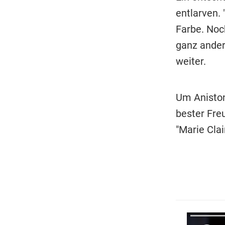
entlarven.
Farbe. Noch
ganz ander
weiter.
Um Aniston
bester Fre
"Marie Cla