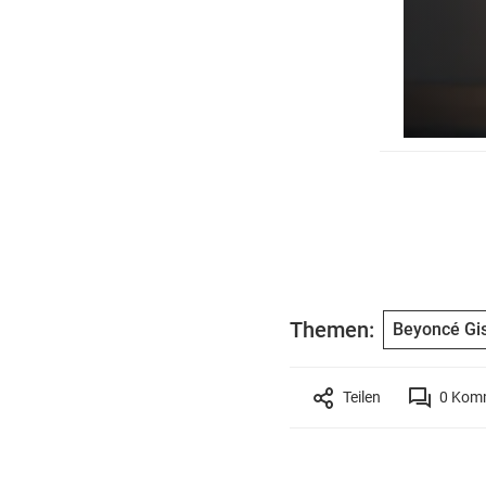
Themen:
Beyoncé Gis
Teilen
0
Komm