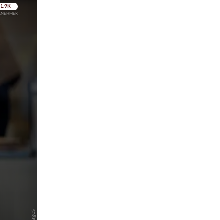
pringen
pringen