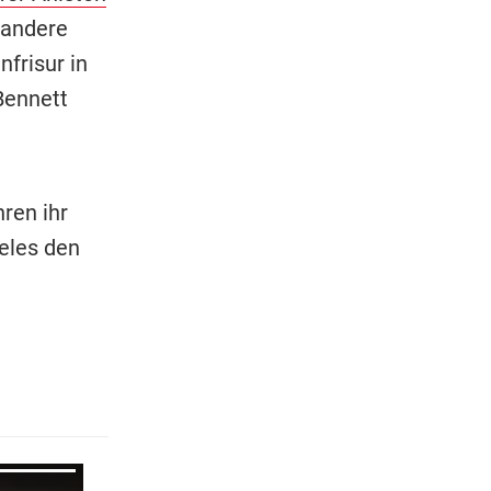
 andere
nfrisur in
Bennett
ren ihr
geles den