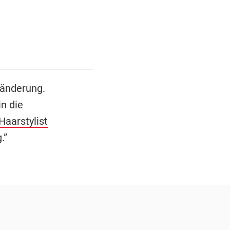
ränderung.
n die
Haarstylist
.”