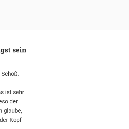
gst sein
n Schoß.
s ist sehr
eso der
h glaube,
 der Kopf