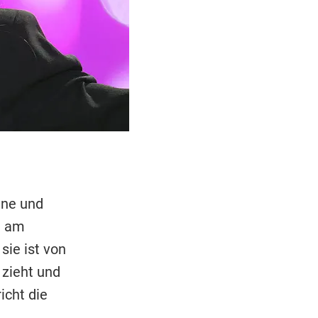
hne und
t am
sie ist von
 zieht und
icht die