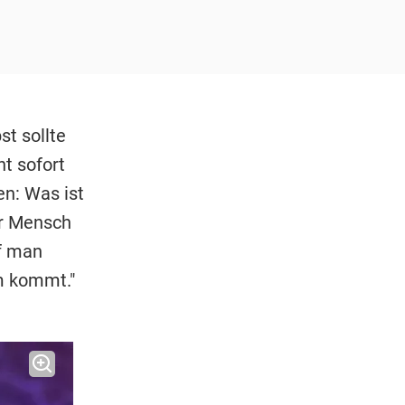
st sollte
ht sofort
en: Was ist
er Mensch
rf man
em kommt."