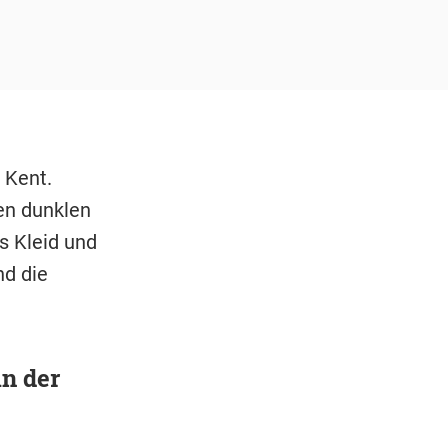
 Kent.
nen dunklen
s Kleid und
nd die
n der