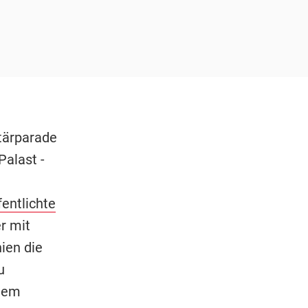
itärparade
alast -
fentlichte
r mit
ien die
u
 dem