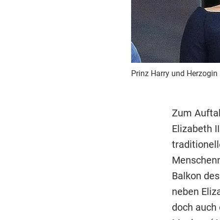
Prinz Harry und Herzogi
Zum Auftak
Elizabeth 
traditione
Menschenme
Balkon des
neben Eliza
doch auch 