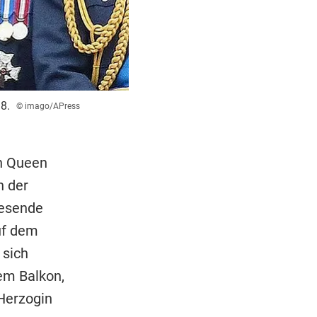
8.
© imago/APress
ch Queen
h der
wesende
uf dem
 sich
dem Balkon,
Herzogin