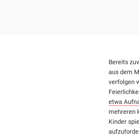
Bereits zu
aus dem Ma
verfolgen 
Feierlichke
etwa Aufn
mehreren k
Kinder spi
aufzuforde