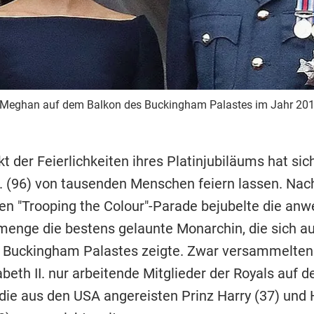
n Meghan auf dem Balkon des Buckingham Palastes im Jahr 201
t der Feierlichkeiten ihres Platinjubiläums hat si
II. (96) von tausenden Menschen feiern lassen. Nac
llen "Trooping the Colour"-Parade bejubelte die an
nge die bestens gelaunte Monarchin, die sich a
 Buckingham Palastes zeigte. Zwar versammelten
beth II. nur arbeitende Mitglieder der Royals auf 
die aus den USA angereisten Prinz Harry (37) und 