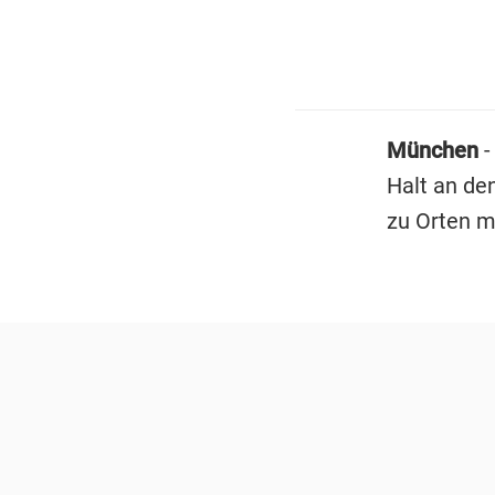
München
-
Halt an den
zu Orten m