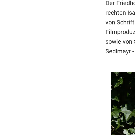
Der Friedh
rechten Is
von Schrif
Filmprodu
sowie von 
Sedlmayr -