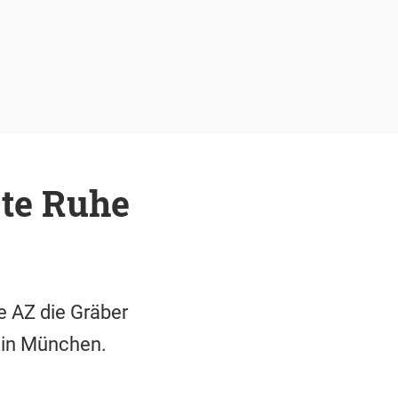
zte Ruhe
ie AZ die Gräber
h in München.