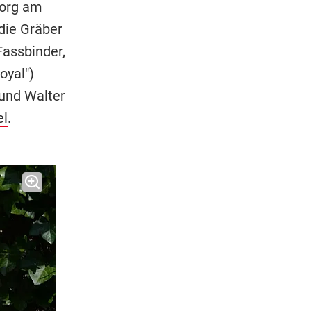
eorg am
die Gräber
Fassbinder,
oyal")
 und Walter
el
.