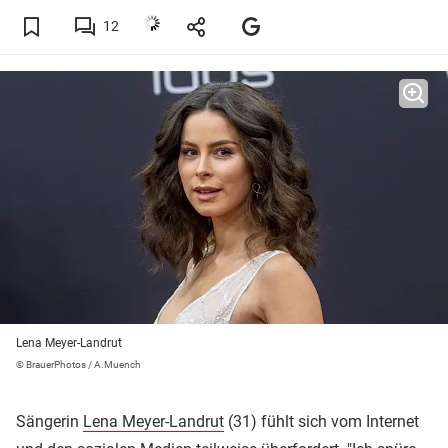
12
Lena Meyer-Landrut
© BrauerPhotos / A.Muench
Sängerin
Lena Meyer-Landrut
(31) fühlt sich vom Internet