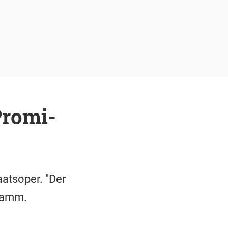
Promi-
atsoper. "Der
gramm.