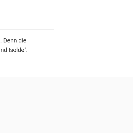
s
. Denn die
nd Isolde".