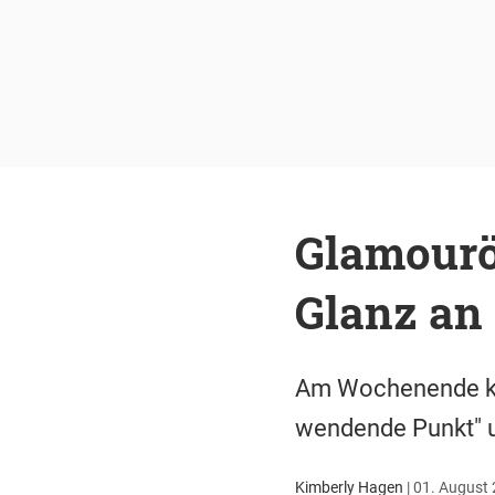
Glamourö
Glanz an 
Am Wochenende kam
wendende Punkt" u
Kimberly Hagen
|
01. August 