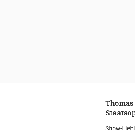
Thomas G
Staatso
Show-Liebl