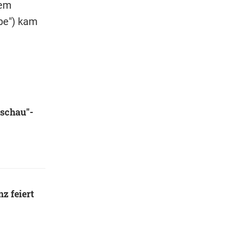
dem
ebe") kam
schau"-
z feiert