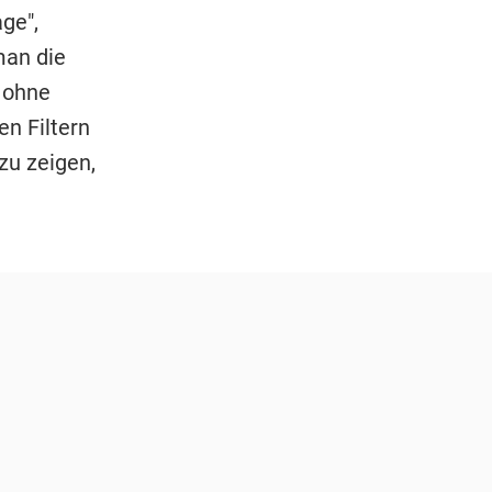
ge",
man die
d ohne
n Filtern
zu zeigen,