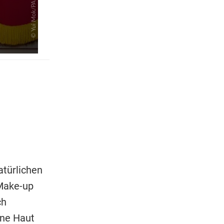
atürlichen
 Make-up
ch
ine Haut