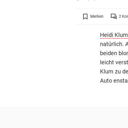
Merken
2
Ko
Heidi Klum
natürlich. 
beiden blo
leicht vers
Klum zu de
Auto ensta