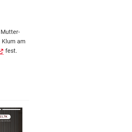
 Mutter-
ni Klum am
fest.
pringen