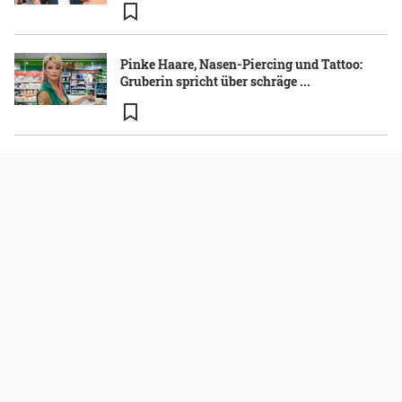
Pinke Haare, Nasen-Piercing und Tattoo:
Gruberin spricht über schräge ...