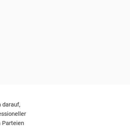
 darauf,
essioneller
n Parteien