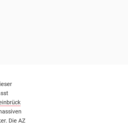
ieser
sst
einbrück
 massiven
er. Die AZ