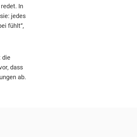
redet. In
sie: jedes
i fühlt“,
 die
vor, dass
ungen ab.