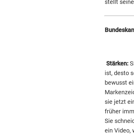
stellt sein
Bundeskanz
Stärken:
Si
ist, desto 
bewusst ei
Markenzeic
sie jetzt e
früher imme
Sie schnei
ein Video, 