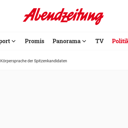
port
Promis
Panorama
TV
Politi
e Körpersprache der Spitzenkandidaten