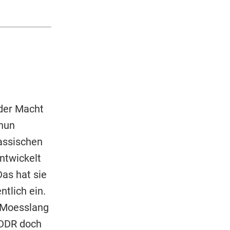
 der Macht
 nun
assischen
ntwickelt
Das hat sie
ntlich ein.
t Moesslang
r DDR doch