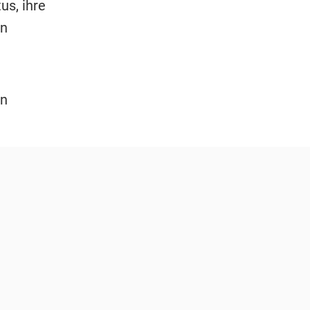
us, ihre
en
rn