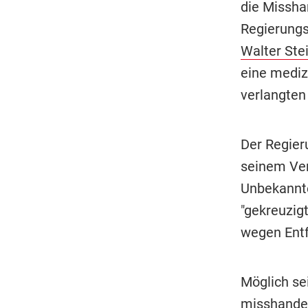
die Missha
Regierungs
Walter Ste
eine mediz
verlangten
Der Regier
seinem Ver
Unbekannte
"gekreuzigt
wegen Entf
Möglich se
misshandel