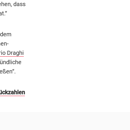
ehen, dass
t.“
n dem
hen-
io Draghi
mündliche
ießen“.
rückzahlen