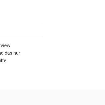
rview
nd das nur
lfe