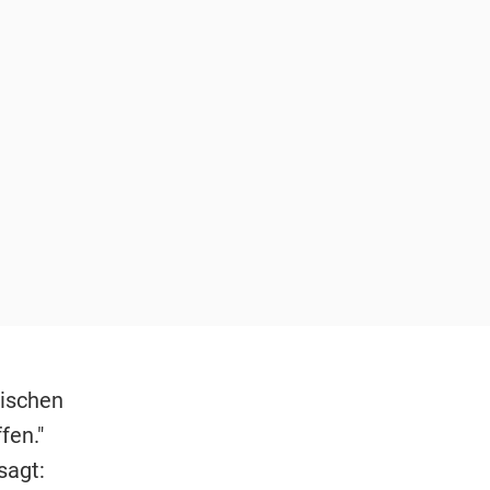
tischen
fen."
sagt: