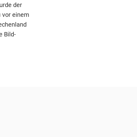
urde der
u vor einem
iechenland
 Bild-