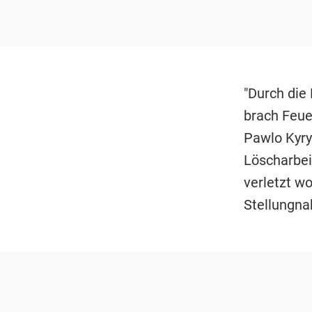
"Durch die
brach Feue
Pawlo Kyry
Löscharbei
verletzt w
Stellungn