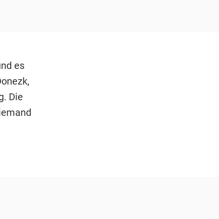
und es
Donezk,
. Die
niemand