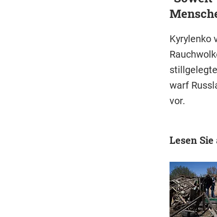
Mensche
Kyrylenko 
Rauchwolke
stillgelegt
warf Russla
vor.
Lesen Sie