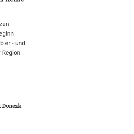
rzen
eginn
b er - und
r Region
et Donezk