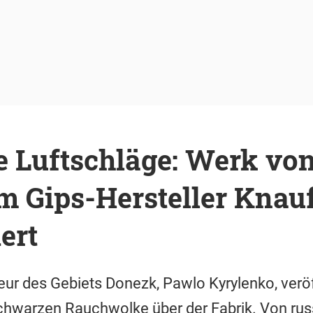
e Luftschläge: Werk vo
m Gips-Hersteller Knau
ert
eur des Gebiets Donezk, Pawlo Kyrylenko, verö
chwarzen Rauchwolke über der Fabrik. Von rus