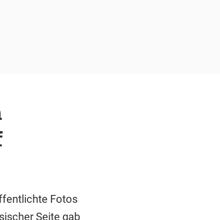
n
f
ffentlichte Fotos
sischer Seite gab