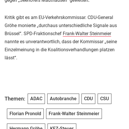
gegen „Seehofers Mautflausen“ gewettert.
Kritik gibt es am EU-Verkehrskommissar. CDU-General
Gröhe monierte „durchaus unterschiedliche Signale aus
Brüssel“. SPD-Fraktionschef
Frank-Walter Steinmeier
nannte es unverantwortlich, dass der Kommissar „seine
Einzelmeinung in die Koalitionsverhandlungen platzen
lässt“.
Themen:
ADAC
Autobranche
CDU
CSU
Florian Pronold
Frank-Walter Steinmeier
Hermann Gröhe
KFZ-Steuer