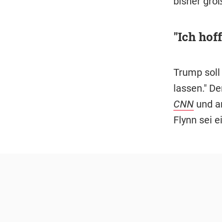
bisher grö
"Ich hof
Trump soll
lassen." D
CNN
und a
Flynn sei e