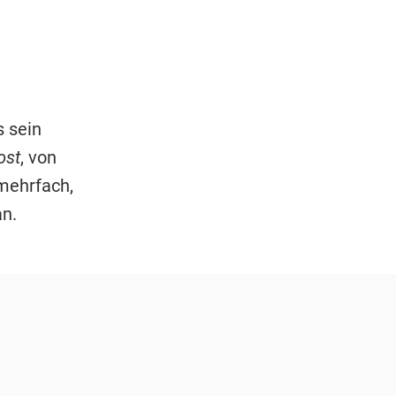
s sein
ost
, von
mehrfach,
an.