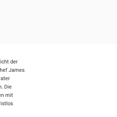
icht der
Chef James
ater
. Die
en mit
istlos