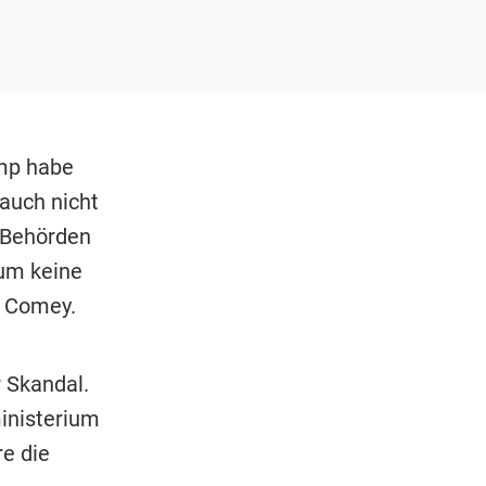
ump habe
auch nicht
e Behörden
 um keine
d Comey.
 Skandal.
ministerium
e die