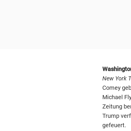
Washingt
New York 
Comey gebe
Michael Fl
Zeitung be
Trump verf
gefeuert.