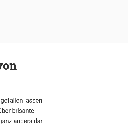
von
efallen lassen.
über brisante
ganz anders dar.