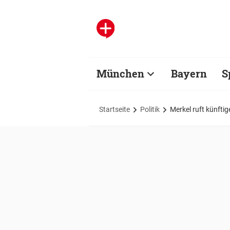
München
Bayern
S
Startseite
Politik
Merkel ruft künfti