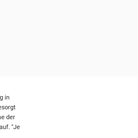
g in
esorgt
me der
auf. "Je