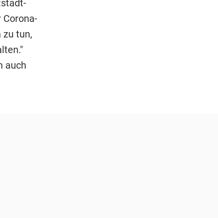
stadt-
r Corona-
 zu tun,
lten."
ch auch