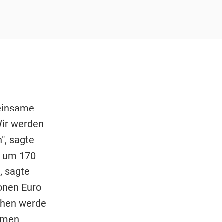
einsame
Wir werden
", sagte
e um 170
, sagte
onen Euro
ochen werde
samen