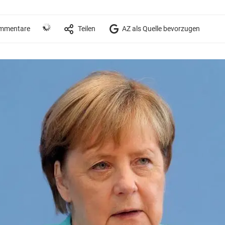
mmentare
Teilen
AZ als Quelle bevorzugen