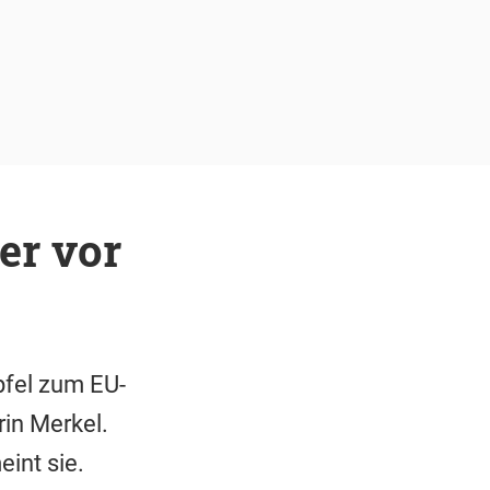
er vor
pfel zum EU-
in Merkel.
int sie.