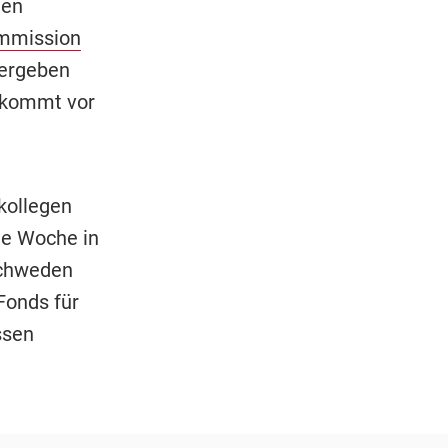
ten
mmission
vergeben
, kommt vor
kollegen
e Woche in
Schweden
Fonds für
ssen