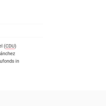
l (
CDU
)
Sánchez
ufonds in