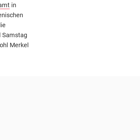
amt
in
enischen
ie
nd Samstag
wohl Merkel