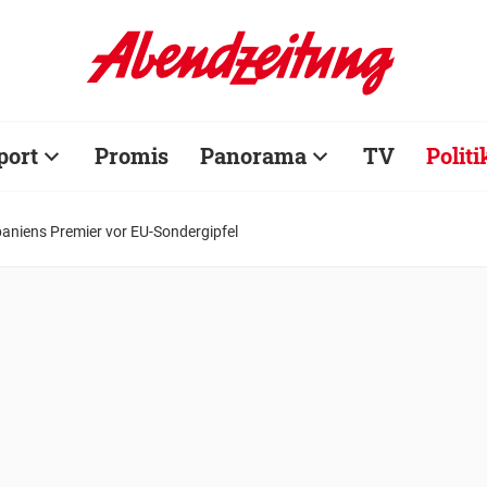
port
Promis
Panorama
TV
Politi
paniens Premier vor EU-Sondergipfel