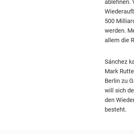
ablehnen. 
Wiederaufb
500 Millia
werden. Me
allem die R
Sánchez k
Mark Rutt
Berlin zu 
will sich d
den Wieder
besteht.