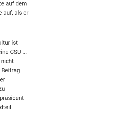
te auf dem
 auf, als er
ltur ist
ine CSU ...
 nicht
 Beitrag
er
zu
präsident
dteil