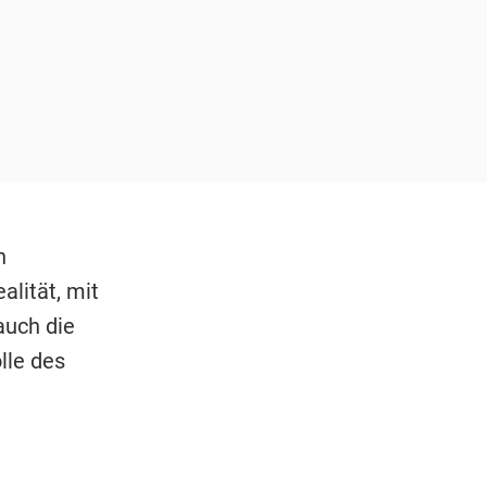
n
alität, mit
auch die
lle des