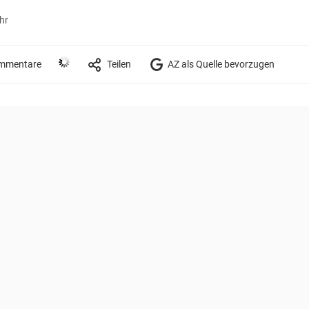
hr
mmentare
Teilen
AZ als Quelle bevorzugen