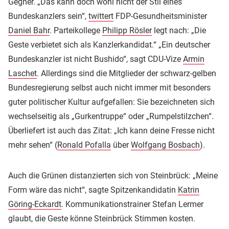
Gegner. „Das kann doch wohl nicht der Stil eines
Bundeskanzlers sein“,
twittert
FDP-Gesundheitsminister
Daniel Bahr
. Parteikollege
Philipp Rösler
legt nach: „Die
Geste verbietet sich als Kanzlerkandidat.“ „Ein deutscher
Bundeskanzler ist nicht Bushido“, sagt CDU-Vize
Armin
Laschet
. Allerdings sind die Mitglieder der schwarz-gelben
Bundesregierung selbst auch nicht immer mit besonders
guter politischer Kultur aufgefallen: Sie bezeichneten sich
wechselseitig als „Gurkentruppe“ oder „Rumpelstilzchen“.
Überliefert ist auch das Zitat: „Ich kann deine Fresse nicht
mehr sehen“ (
Ronald Pofalla
über
Wolfgang Bosbach
).
Auch die Grünen distanzierten sich von Steinbrück: „Meine
Form wäre das nicht“, sagte Spitzenkandidatin
Katrin
Göring-Eckardt
. Kommunikationstrainer Stefan Lermer
glaubt, die Geste könne Steinbrück Stimmen kosten.