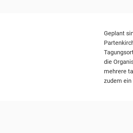
Geplant si
Partenkirc
Tagungsort
die Organi
mehrere ta
zudem ein "