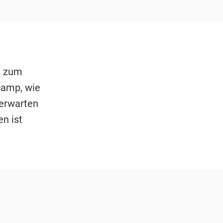
n zum
camp, wie
 erwarten
n ist