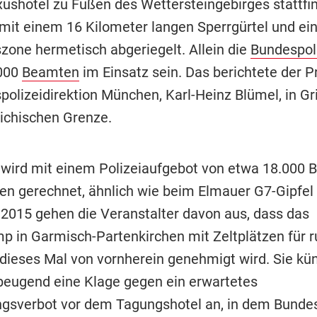
xushotel zu Füßen des Wettersteingebirges stattfi
 mit einem 16 Kilometer langen Sperrgürtel und ei
szone hermetisch abgeriegelt. Allein die
Bundespol
7000
Beamten
im Einsatz sein. Das berichtete der P
polizeidirektion München, Karl-Heinz Blümel, in Gr
eichischen Grenze.
wird mit einem Polizeiaufgebot von etwa 18.000 
n gerechnet, ähnlich wie beim Elmauer G7-Gipfel
 2015 gehen die Veranstalter davon aus, dass das
p in Garmisch-Partenkirchen mit Zeltplätzen für 
ieses Mal von vornherein genehmigt wird. Sie kü
beugend eine Klage gegen ein erwartetes
sverbot vor dem Tagungshotel an, in dem Bunde