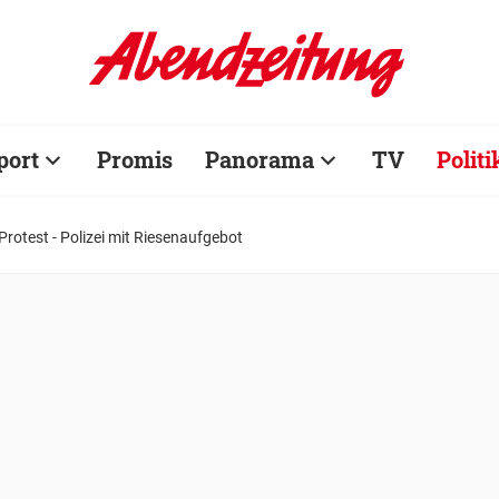
port
Promis
Panorama
TV
Politi
rotest - Polizei mit Riesenaufgebot