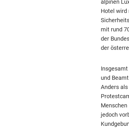
alpinen Lu
Hotel wird
Sicherheit
mit rund 
der Bundes
der österr
Insgesamt 
und Beamte
Anders als
Protestcam
Menschen d
jedoch vor
Kundgebung