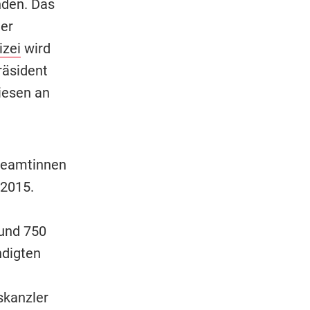
nden. Das
ner
izei
wird
räsident
iesen an
Beamtinnen
 2015.
rund 750
ndigten
skanzler