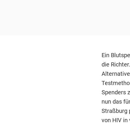
Ein Blutspe
die Richte
Alternativ
Testmethod
Spenders z
nun das für
Straßburg 
von HIV in