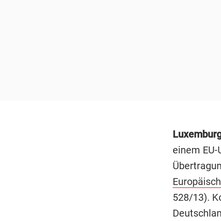
Luxembur
einem EU-U
Übertragun
Europäisch
528/13). K
Deutschlan