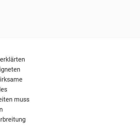
erklärten
eigneten
wirksame
des
eiten muss
n
rbreitung