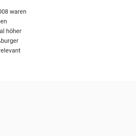
2008 waren
nen
al höher
ßburger
relevant