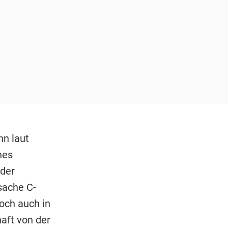
nn laut
hes
 der
sache C-
och auch in
aft von der