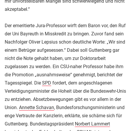
mir unvorstellbaren Mängel sind schwerwiegend und nicht
akzeptabel.“
Der emeritierte Jura-Professor wirft dem Baron vor, den Ruf
der Uni Bayreuth in Misskredit zu bringen. Zuvor fand sein
Nachfolger Oliver Lepsius schon deutliche Worte: „Wir sind
einem Betrüger aufgesessen.“ Dabei soll Guttenberg gar
nicht die Note gehabt haben, um zur Doktorarbeit
zugelassen zu werden. Ein CSU-naher Professor habe ihm
die Promotion „ausnahmsweise“ genehmigt, berichtet der
Tagesspiegel. Die
SPD
fordert, dem angeschlagenen
Verteidigungsminister die Hoheit über die Bundeswehr-Unis
zu entziehen. Absetzbewegungen gibt es vor allem in der
Union.
Annette Schavan
, Bundesforschungsministerin und
enge Vertraute der Kanzlerin, erklärte, sie schäme sich für
Guttenberg. Bundestagspräsident
Norbert Lammert