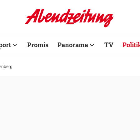
port
Promis
Panorama
TV
Politi
tenberg