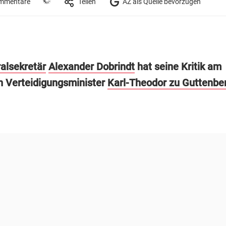
mmentare
Teilen
AZ als Quelle bevorzugen
alsekretär
Alexander Dobrindt
hat seine Kritik am
 Verteidigungsminister
Karl-Theodor zu Guttenbe