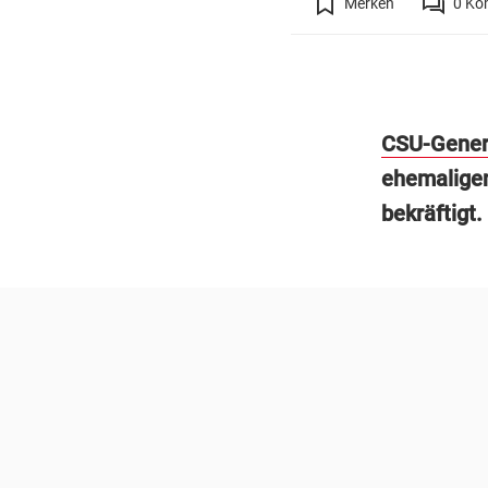
Merken
0
Ko
CSU-Gener
ehemaligen
bekräftigt.