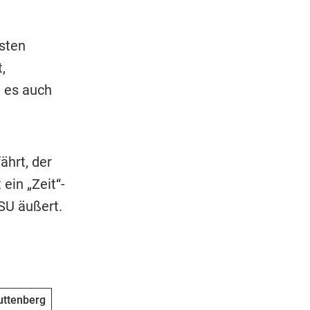
rsten
,
i es auch
ährt, der
ein „Zeit“-
SU äußert.
uttenberg