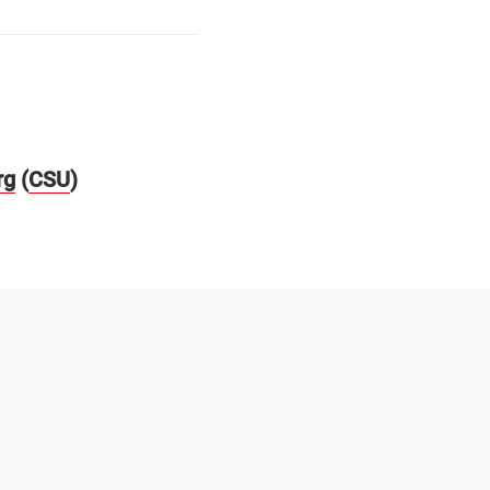
rg
(
CSU
)