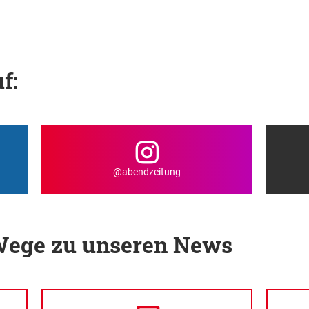
f:
@abendzeitung
 Wege zu unseren News