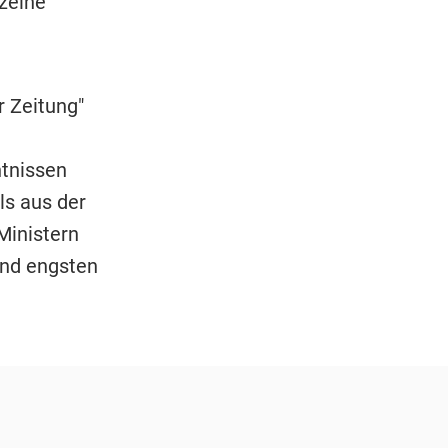
zelne
r Zeitung"
tnissen
ls aus der
Ministern
und engsten