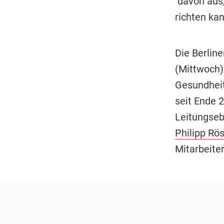
"davon aus
richten kan
Die Berlin
(Mittwoch)
Gesundheit
seit Ende 
Leitungseb
Philipp Rös
Mitarbeite