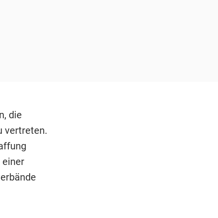
n, die
 vertreten.
affung
 einer
verbände