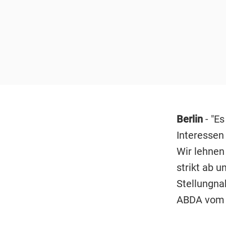
Berlin
- "Es
Interessen
Wir lehnen
strikt ab u
Stellungna
ABDA vom M