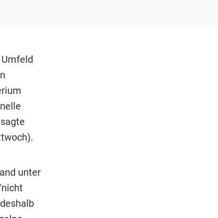
 Umfeld
on
erium
nelle
 sagte
ttwoch).
tand unter
"nicht
 deshalb