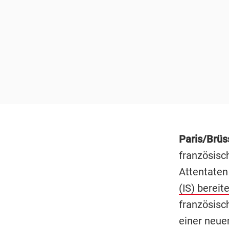
Paris/Brüs
französisc
Attentaten
(IS) berei
französisc
einer neue