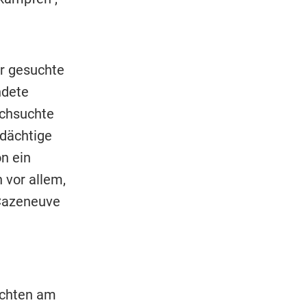
er gesuchte
dete
rchsuchte
dächtige
n ein
 vor allem,
 Cazeneuve
uchten am