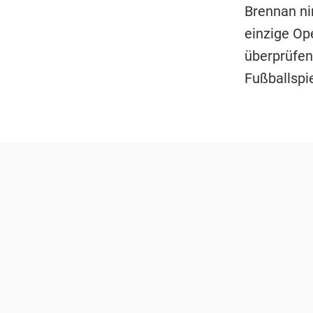
Brennan nim
einzige Ope
überprüfen
Fußballspi