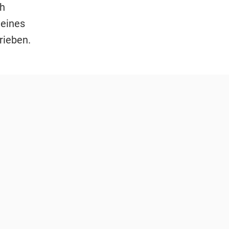
ah
 eines
rieben.