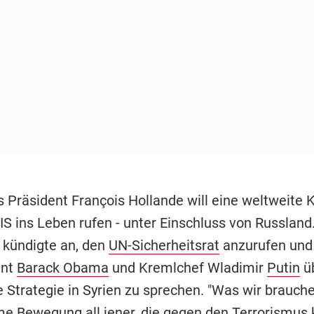
 Präsident François Hollande will eine weltweite K
IS ins Leben rufen - unter Einschluss von Russland
 kündigte an, den
UN-Sicherheitsrat
anzurufen und 
ent
Barack Obama
und Kremlchef Wladimir
Putin
üb
e Strategie in Syrien zu sprechen. "Was wir brauchen
 Bewegung all jener, die gegen den
Terrorismus