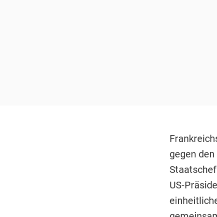
Frankreichs
gegen den 
Staatschef
US-Präsid
einheitlich
gemeinsame