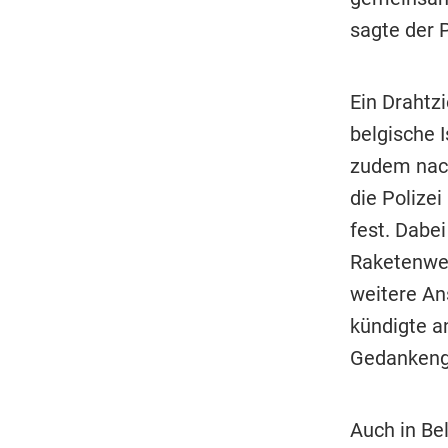
sagte der 
Ein Drahtz
belgische 
zudem nach
die Polize
fest. Dabe
Raketenwer
weitere An
kündigte a
Gedankengu
Auch in Be