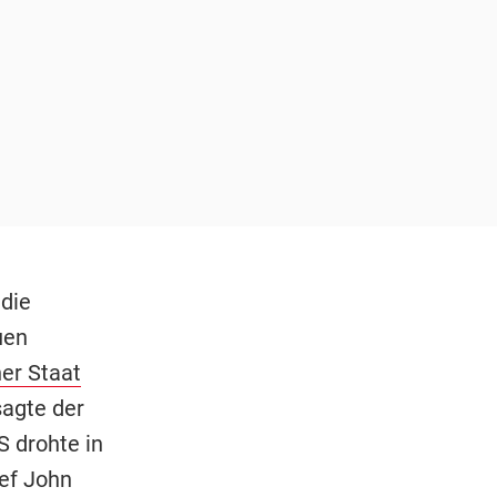
die
uen
her Staat
agte der
 drohte in
ef John