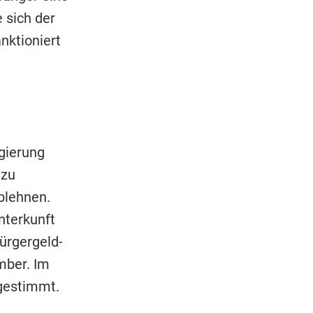
 sich der
nktioniert
gierung
 zu
blehnen.
nterkunft
ürgergeld-
mber. Im
bgestimmt.