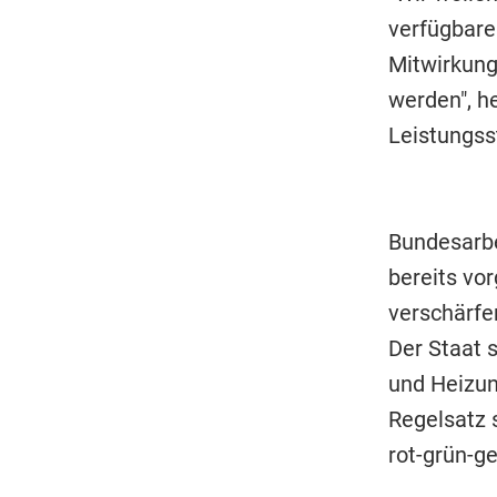
verfügbare
Mitwirkung
werden", h
Leistungss
Bundesarbe
bereits vo
verschärfe
Der Staat 
und Heizun
Regelsatz 
rot-grün-g