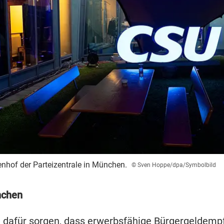
nhof der Parteizentrale in München.
© Sven Hoppe/dpa/Symbolbild
nchen
n dafür sorgen, dass erwerbsfähige Bürgergeldemp