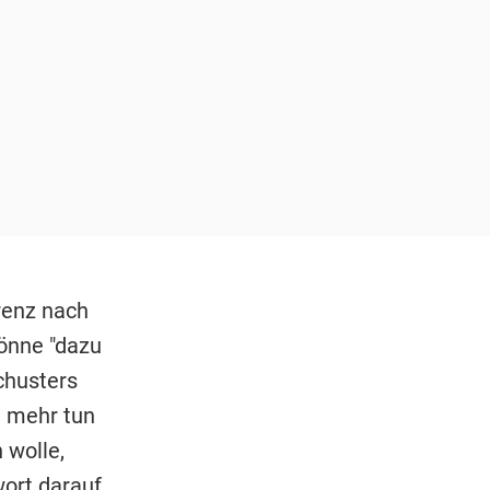
renz nach
könne "dazu
chusters
t mehr tun
 wolle,
wort darauf