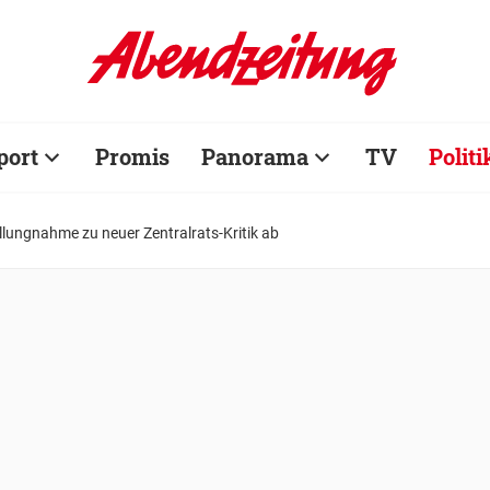
port
Promis
Panorama
TV
Politi
llungnahme zu neuer Zentralrats-Kritik ab