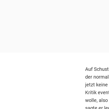
Auf Schust
der normal
jetzt kein
Kritik eve
wolle, als
sagte er le