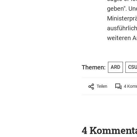
geben". Un
Ministerpr
ausführlich
weiteren A
Themen:
ARD
CS
Teilen
4
Komm
4 Komment