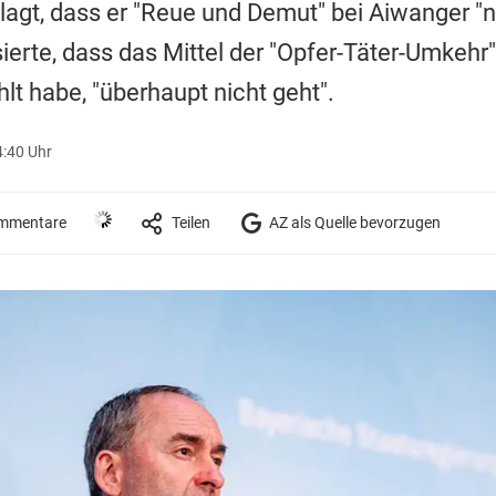
agt, dass er "Reue und Demut" bei Aiwanger "ni
sierte, dass das Mittel der "Opfer-Täter-Umkehr",
t habe, "überhaupt nicht geht".
4:40 Uhr
mmentare
Teilen
AZ als Quelle bevorzugen