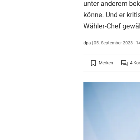
unter anderem bekl
könne. Und er kriti
Wähler-Chef gewähl
dpa
|
05. September 2023 - 1
Merken
4
Ko