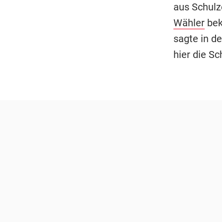
aus Schulze
Wähler
bek
sagte in d
hier die S