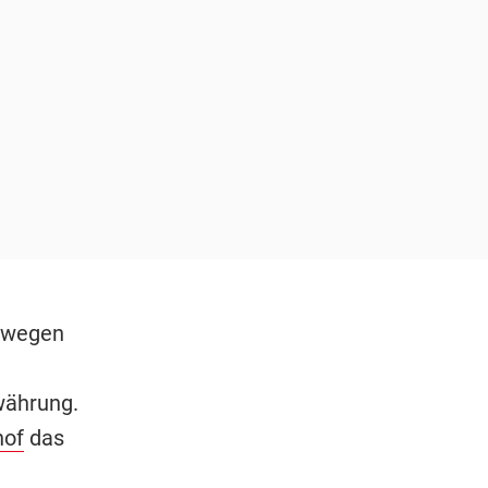
m wegen
währung.
hof
das