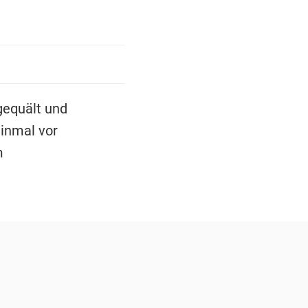
gequält und
einmal vor
m