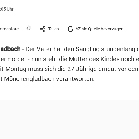
:05 Uhr
mmentare
Teilen
AZ als Quelle bevorzugen
ladbach
- Der Vater hat den Säugling stundenlang 
h
ermordet
- nun steht die Mutter des Kindes noch 
eit Montag muss sich die 27-Jährige erneut vor de
t Mönchengladbach verantworten.