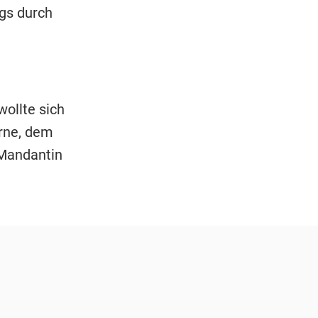
gs durch
ollte sich
arne, dem
 Mandantin