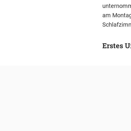
unternomme
am Montag f
Schlafzimme
Erstes U