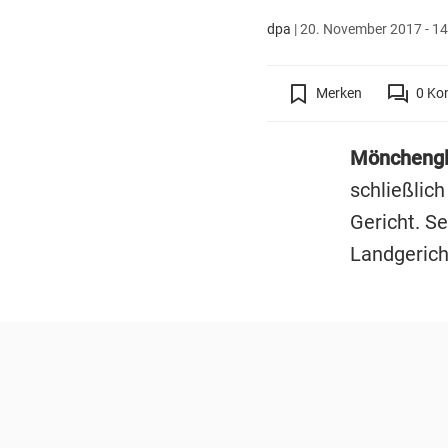
dpa
|
20. November 2017 - 14
Merken
0
Ko
Möncheng
schließlic
Gericht. S
Landgerich