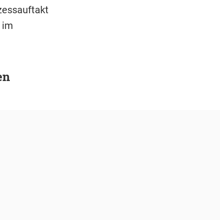
zessauftakt
e im
en